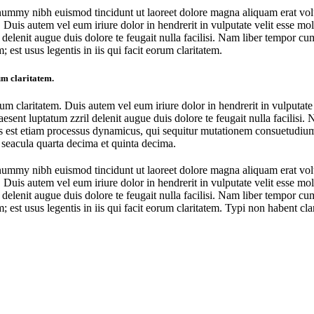
onummy nibh euismod tincidunt ut laoreet dolore magna aliquam erat vol
uis autem vel eum iriure dolor in hendrerit in vulputate velit esse moles
l delenit augue duis dolore te feugait nulla facilisi. Nam liber tempor 
est usus legentis in iis qui facit eorum claritatem.
rum claritatem.
orum claritatem. Duis autem vel eum iriure dolor in hendrerit in vulputate
raesent luptatum zzril delenit augue duis dolore te feugait nulla facilis
s est etiam processus dynamicus, qui sequitur mutationem consuetudium
 seacula quarta decima et quinta decima.
onummy nibh euismod tincidunt ut laoreet dolore magna aliquam erat vol
uis autem vel eum iriure dolor in hendrerit in vulputate velit esse moles
l delenit augue duis dolore te feugait nulla facilisi. Nam liber tempor 
st usus legentis in iis qui facit eorum claritatem. Typi non habent clarit