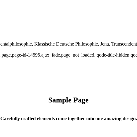
dentalphilosophie, Klassische Deutsche Philosophie, Jena, Transcendent
p,page,page-id-14595,ajax_fade,page_not_loaded,,qode-title-hidden,q
Sample Page
Carefully crafted elements come together into one amazing design.