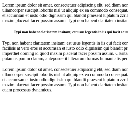
Lorem ipsum dolor sit amet, consectetuer adipiscing elit, sed diam n
ullamcorper suscipit lobortis nisl ut aliquip ex ea commodo consequat. D
et accumsan et iusto odio dignissim qui blandit praesent luptatum zzri
mazim placerat facer possim assum. Typi non habent claritatem insitam; 
Typi non habent claritatem insitam; est usus legentis in iis qui facit eo
Typi non habent claritatem insitam; est usus legentis in iis qui facit e
facilisis at vero eros et accumsan et iusto odio dignissim qui blandit p
imperdiet doming id quod mazim placerat facer possim assum. Clarita
putamus parum claram, anteposuerit litterarum formas humanitatis per
Lorem ipsum dolor sit amet, consectetuer adipiscing elit, sed diam n
ullamcorper suscipit lobortis nisl ut aliquip ex ea commodo consequat. D
et accumsan et iusto odio dignissim qui blandit praesent luptatum zzri
mazim placerat facer possim assum. Typi non habent claritatem insitam; e
etiam processus dynamicus.