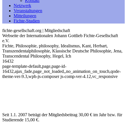
Kontakt
Netzwerk
Veranstaltungen
Mitteilungen
Fichte-Studien
fichte-gesellschaft.org | Mitgliedschaft
Webseite der Internationalen Johann Gottlieb Fichte-Gesellschaft
e.V.
Fichte, Philosophie, philosophy, Idealismus, Kant, Herbart,
Transzendentalphilosophie, Klassische Deutsche Philosophie, Jena,
Transcendental Philosophy, Hegel, Ich
16432
page-template-default,page,page-id-
16432,ajax_fade,page_not_loaded,,no_animation_on_touch,qode-
theme-ver-9.3,wpb-js-composer js-comp-ver-4.12,vc_responsive
Seit 1.1. 2007 beträgt der Mitgliedsbeitrag 30,00 € im Jahr bzw. für
Studierende 15,00 €.