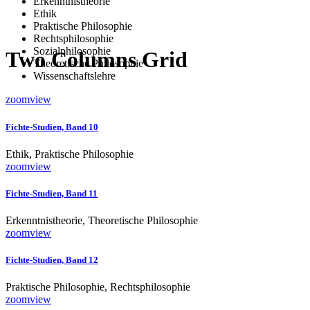
Erkenntnistheorie
Ethik
Praktische Philosophie
Rechtsphilosophie
Sozialphilosophie
Two Columns Grid
Theoretische Philosophie
Wissenschaftslehre
zoom
view
Fichte-Studien, Band 10
Ethik, Praktische Philosophie
zoom
view
Fichte-Studien, Band 11
Erkenntnistheorie, Theoretische Philosophie
zoom
view
Fichte-Studien, Band 12
Praktische Philosophie, Rechtsphilosophie
zoom
view