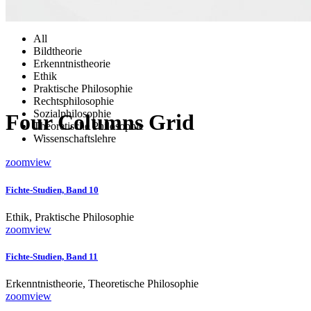
All
Bildtheorie
Erkenntnistheorie
Ethik
Praktische Philosophie
Rechtsphilosophie
Sozialphilosophie
Four Columns Grid
Theoretische Philosophie
Wissenschaftslehre
zoom
view
Fichte-Studien, Band 10
Ethik, Praktische Philosophie
zoom
view
Fichte-Studien, Band 11
Erkenntnistheorie, Theoretische Philosophie
zoom
view