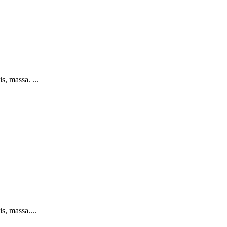
s, massa. ...
s, massa....