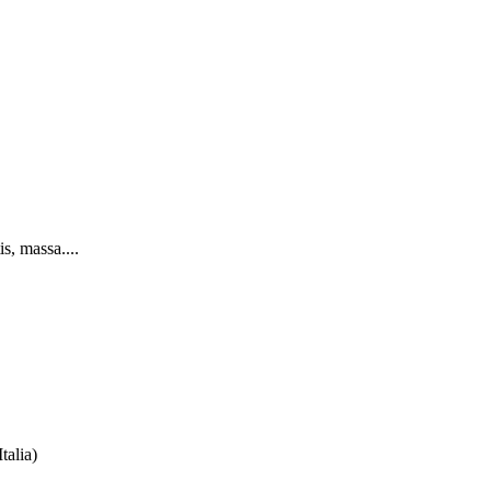
s, massa....
talia)