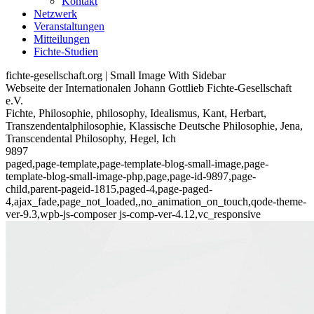
Kontakt
Netzwerk
Veranstaltungen
Mitteilungen
Fichte-Studien
fichte-gesellschaft.org | Small Image With Sidebar
Webseite der Internationalen Johann Gottlieb Fichte-Gesellschaft
e.V.
Fichte, Philosophie, philosophy, Idealismus, Kant, Herbart,
Transzendentalphilosophie, Klassische Deutsche Philosophie, Jena,
Transcendental Philosophy, Hegel, Ich
9897
paged,page-template,page-template-blog-small-image,page-
template-blog-small-image-php,page,page-id-9897,page-
child,parent-pageid-1815,paged-4,page-paged-
4,ajax_fade,page_not_loaded,,no_animation_on_touch,qode-theme-
ver-9.3,wpb-js-composer js-comp-ver-4.12,vc_responsive