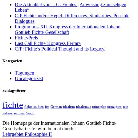
Die Aktualität von J. G. Fichtes „Anweisung zum seligen
Leben“
CfP Fichte and/or Hegel. Differences, Similarities, Possible
Dialogues
Programm – XII. Kongress der Internationalen Johann
Gottlieb Fichte-Gesellschaft
Fichte-Preis
Last Call Fichte-Kongress Ferrara
CfP: Fichte’s Political Thought and its Legacy.
Kategorien
Tagungen
Uncategorized
Schlagwörter
fichte
fichte-studien
fist
German
idealism
idealismus
principles
prinzipien
rete
italiana
seminar
Wood
Die Homepage der Internationalen Johann Gottlieb Fichte-
Gesellschaft e. V. wird betreut durch:
Lehrgebiet Philosophie II