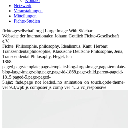
Kontakt
Netzwerk
Veranstaltungen
Mitteilungen
Fichte-Studien
fichte-gesellschaft.org | Large Image With Sidebar
Webseite der Internationalen Johann Gottlieb Fichte-Gesellschaft
e.V.
Fichte, Philosophie, philosophy, Idealismus, Kant, Herbart,
Transzendentalphilosophie, Klassische Deutsche Philosophie, Jena,
Transcendental Philosophy, Hegel, Ich
1868
paged,page-template,page-template-blog-large-image,page-template-
blog-large-image-php,page,page-id-1868,page-child,parent-pageid-
1815,paged-5,page-paged-
5,ajax_fade,page_not_loaded,,no_animation_on_touch,qode-theme-
ver-9.3,wpb-js-composer js-comp-ver-4.12,vc_responsive